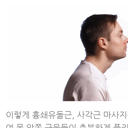
이렇게 흉쇄유돌근, 사각근 마사지
여 목 앞쪽 근육들이 충분하게 풀