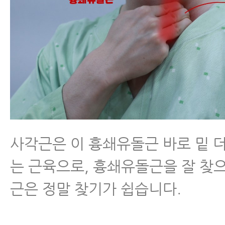
사각근은 이 흉쇄유돌근 바로 밑 더
는 근육으로, 흉쇄유돌근을 잘 찾
근은 정말 찾기가 쉽습니다.