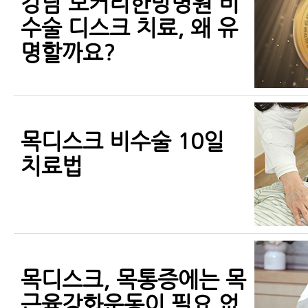
강남 모커리한방병원 비
수술 디스크 치료, 왜 유
명할까요?
목디스크 비수술 10일
치료법
목디스크, 목통증에는 목
근육강화운동이 필요 없