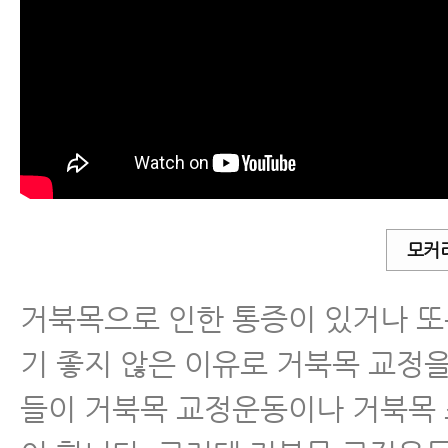
잘 낫지 않는 근막통증증후군으로 교
시나요? 강남 모커리한방병원이 근막
료해도 계속 재발하는 이유와 해결 
니다.
잘 낫지 않는 목통증, 거북목통증으로
으시나요? 거북목통증 및 교정에 좋은
칭을 강남 모커리한방병원이 알려드립
모커
원인모를두통 어지러움 메스꺼움 이명
거북목으로 인한 통증이 있거나 또
증 어깨(승모근)통증 등통증의 진짜 
기 좋지 않은 이유로 거북목 교정
원인모를 두통, 어지럼증, 메스꺼움, 
들이 거북목 교정운동이나 거북목
함, 이명, 목통증, 어깨통증의 진짜 