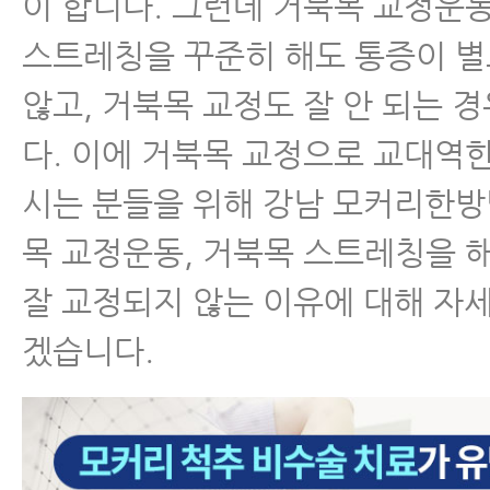
가 아니라 거북목 복합증상입니다.
이 합니다. 그런데 거북목 교정운
스트레칭을 꾸준히 해도 통증이 
거북목복합증상, 두통, 어지럼증, 메스
눈침침함, 이명, 목어깨통증 등 진짜
않고, 거북목 교정도 잘 안 되는 
가 아니라 거복목입니다.
다. 이에 거북목 교정으로 교대역
원인모를 두통, 어지럼증, 메스꺼움, 
시는 분들을 위해 강남 모커리한
함, 이명, 뒷목통증, 어깨통증의 진짜
목 교정운동, 거북목 스트레칭을 
과 목 근육 뭉침입니다.
잘 교정되지 않는 이유에 대해 자
겠습니다.