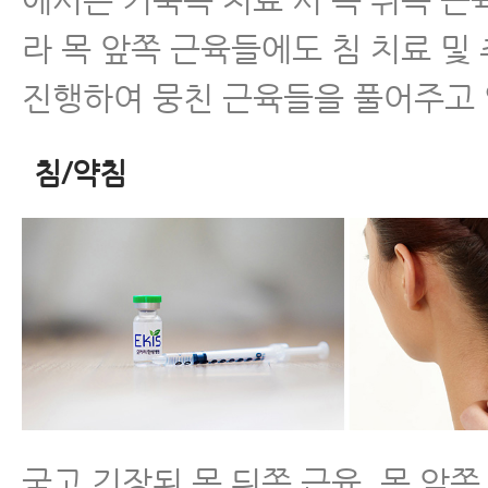
라 목 앞쪽 근육들에도 침 치료 및
진행하여 뭉친 근육들을 풀어주고 
침/약침
굳고 긴장된 목 뒤쪽 근육, 목 앞쪽