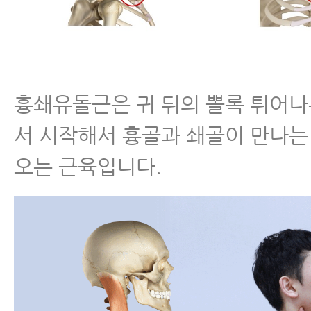
흉쇄유돌근은 귀 뒤의 뽈록 튀어
서 시작해서 흉골과 쇄골이 만나는
오는 근육입니다.