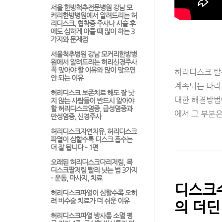
서울 한방척추전문병원 강남 모
커리한방병원에서 알려드리는 허
리디스크, 협착증 주사나 시술 후
에도 심하게 아플 때 많이 하는 3
가지와 문제점
서울척추병원 강남 모커리한방병
원에서 알려드리는 허리신경주사
꼭 맞아야 할 이유와 많이 맞으면
허리디스크 탈
안 되는 이유
계속되는 다리
허리디스크 보존치료 해도 잘 낫
대한 해결방법에
지 않는 사람들이 반드시 알아야
할 허리디스크염증, 급성염증과
에서 그 부분은
만성염증, 신경주사
허리디스크자연치유, 허리디스크
파열이 심할수록 디스크 흡수는
더 잘 됩니다 – 1편
오래된 허리디스크다리저림, 목
디스크팔저림 빨리 낫는 법 3가지
– 운동, 마사지, 치료
디스크수
허리디스크파열이 심할수록 오히
려 비수술 치료가 더 쉬운 이유
의 더딘
허리디스크파열 방사통 소멸 평