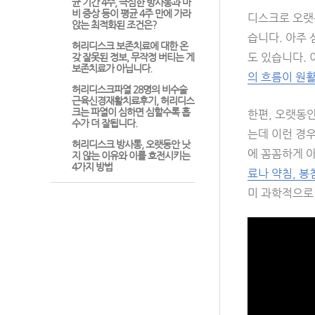
균 기간 4주, 극심한 방사통과 마
비 증상 등이 평균 4주 만에 가라
디스크로 오랫
앉는 최적화된 조건은?
습니다. 아주 
허리디스크 보존치료에 대한 온
도 있습니다.
갖 잘못된 정보, 무작정 버티는 게
보존치료가 아닙니다.
의 흐름이 원활
허리디스크파열 28명의 비수술
근육신경재활치료후기, 허리디스
크는 파열이 심하면 심할수록 흡
한편, 오랫동
수가 더 잘됩니다.
는데 이런 경우
허리디스크 방사통, 오랫동안 낫
에 꼼꼼하게 
지 않는 이유와 이를 호전시키는
4가지 방법
료나 약침, 봉
미 과학적으로