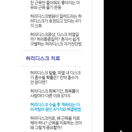
친 근육만 풀어줘도 좋아지는 이
유와 근육 풀기 운동
허리디스크병원이 알려드리는 허
리디스크가 호전되고 있다는 4가
지 신호
허리디스크증상, 디스크 파열일
까? 허리통증일까? 혼자서 쉽게
구별하는 허리디스크 자가진단법
허리디스크 치료
허리디스크 탈출, 파열 내 디스크
가 흡수될 확률은? 만약 흡수가
안 된다면?
허리디스크 회복기간, 회복률이
사람마다 다른 이유 8가지
허리디스크 수술 후 계속되는 다
리저림의 원인 4가지와 해결방법
허리디스크치료, 왜 근육을 치료
해야 하나? 근육을 치료하는 것이
왜 그렇게 중요할까?