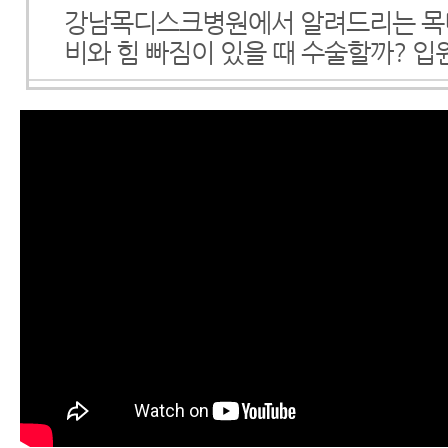
강남목디스크병원에서 알려드리는 목
비와 힘 빠짐이 있을 때 수술할까? 입
강남척추병원 강남 모커리한방병원에
목디스크 비수술치료가 매우 쉬울 가
디스크 환자의 증상
목디스크팔저림 오랫동안 지속된다면 
줘야 좋아집니다
목오래된 허리디스크다리저림, 목디
낫는 법 3가지 – 운동, 마사지, 치료
목디스크 비수술 10일 치료법, 목디
크보다 치료가 훨씬 더 쉽고 빠른 이유