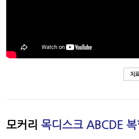
치료
모커리
목디스크 ABCDE 