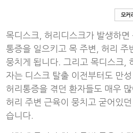
목디스크 비수술 2주 치료법- 목디스크
모커
2주 치료이야기 : 목디스크치료가 허
쉽고 빠른 이유
목디스크, 허리디스크가 발생하면 
목디스크, 치료만 한다고 잘 낫지 않습니
통증을 일으키고 목 주변, 허리 주
다면 지금 당장 목에서 ‘이것’부터 빼세
뭉치게 됩니다. 그리고 목디스크,
자는 디스크 탈출 이전부터도 만성
허리통증을 겪던 환자들도 매우 많
허리 주변 근육이 뭉치고 굳어있던
습니다.