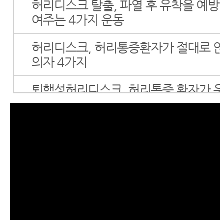
허리디스크 탈출, 파열 후 유착을 예
여주는 4가지 운동
허리디스크, 허리통증환자가 절대로 
의자 4가지
퇴행성허리디스크, 허리통증 환자가 운
야 하는 엉덩이 운동
허리아플때운동, 무조건 해야 되는 4
강남허리디스크병원에서 알려드리는
동, 디스크 파열 회복 단계별 운동법
서울 한방척추전문병원 강남 모커리
리디스크치료가 끝난 후 자가관리 방