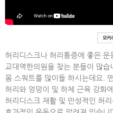
드립니다.
허리디스크운동 알려주는 강남한의원
꼭 알아야 할 허리디스크 운동 불변의
커리한방병원이 가르쳐드립니다.
모커
허리디스크운동 알려주는 교대역한의
허리디스크나 허리통증에 좋은 운
허리디스크, 허리통증 환자에게 좋은
를 강남 모커리한방병원이 알려드립니
교대역한의원을 찾는 분들이 많습니
몸 스쿼트를 많이들 하시는데요. 
서울허리디스크병원, 아침에 허리아픈
꼭 해야 할 운동 4가지
허리와 엉덩이 및 하체 근육 강화
허리디스크 재활 및 만성적인 허
서울척추병원, 허리디스크 환자가 꼭 
자세 6가지
효과적인 운동으로 알려져 있습니다