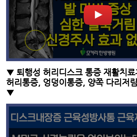
▼ 퇴행성 허리디스크 통증 재활치료후
허리통증, 엉덩이통증, 양쪽 다리저
▼