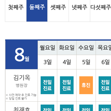
둘째주
첫째주
셋째주
넷째주
다섯째
월요일
화요일
수요일
목요
8
월
3일
4일
5일
6일
김기옥
병원장
※ 사전 예약 후 진료 가능
※ 당일 진료 불가
최재호