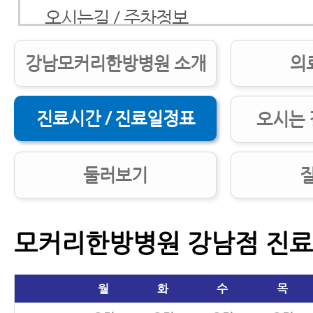
오시는길 / 주차정보
둘러보기
강남모커리한방병원 소개
의
질환정보
진료시간 / 진료일정표
오시는 
둘러보기
모커리한방병원 강남점 진
월
화
수
목