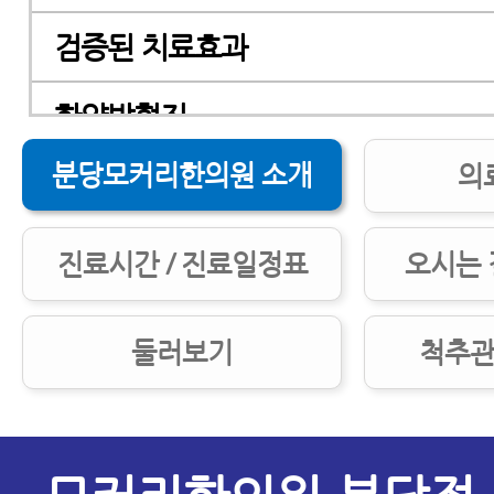
검증된 치료효과
한양방협진
분당모커리한의원 소개
의
공지사항
모커리 언론보도
진료시간 / 진료일정표
오시는 
보건복지부 탕전실인증제 통과
둘러보기
척추관
오시는길/진료시간