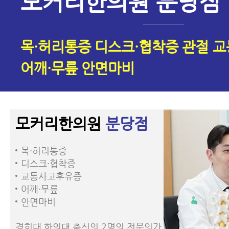
모커리한의원 분당점
목·허리통증
디스크·협착증
관절 
어깨·무릎
안면마비
모커리한의원
분당점
목·허리통증
디스크·협착증
교통사고후유증
어깨·무릎
안면마비
경희대 한의대 출신의 2명의 전문의가