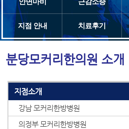
안면마비
근감소증
모커리소개
지점 안내
치료후기
브랜드스토리
의료진소개
분당모커리한의원 소개
설립자 인사말
지점소개
강남 모커리한방병원
의정부 모커리한방병원