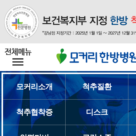
모커리소개
척추질환
척추협착증
디스크