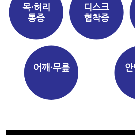
목·허리
디스크
통증
협착증
어깨·무릎
안