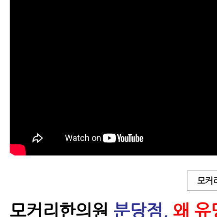
모커
모커리한의원
분당점,
왜 유