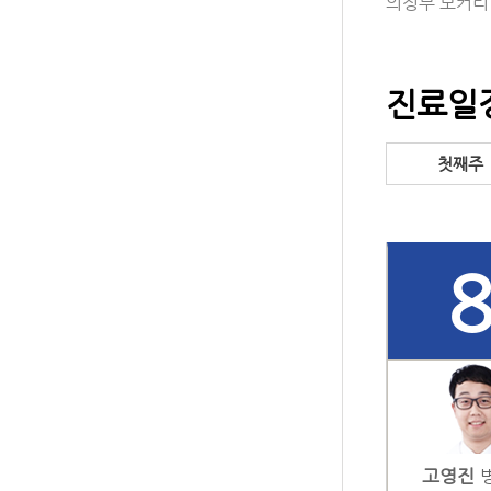
의정부 모커리한
진료일
첫째주
고영진