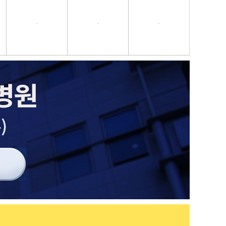
·
·
·