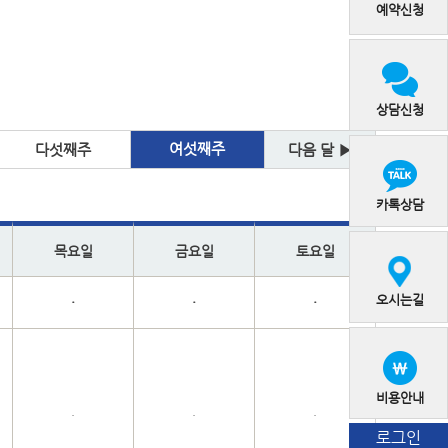
예약신청
상담신청
여섯째주
다섯째주
다음 달 ▶
카톡상담
목요일
금요일
토요일
오시는길
·
·
·
비용안내
·
·
·
로그인