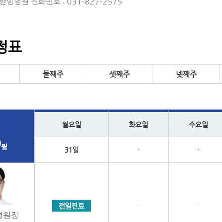
방병원 전화번호 : 031-827-2575
정표
둘째주
셋째주
넷째주
8
월요일
화요일
수요일
월
31일
·
·
·
·
병원장