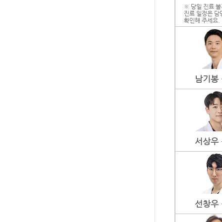
※ 당일 진료 불
진료 일정은 담
확인해 주세요.
남기봉
서상우
선창우