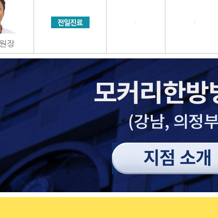
·
·
원장