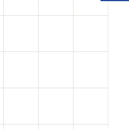
·
·
·
·
·
·
·
·
·