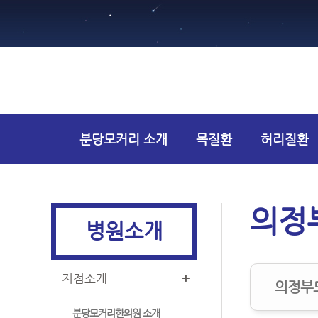
분당모커리 소개
목질환
허리질환
건강상담
의정
병원소개
지점소개
+
의정부
분당모커리한의원 소개