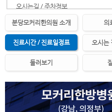
오시는길 / 주차정보
둘러보기
분당모커리한의원 소개
의
질환정보
진료시간 / 진료일정표
오시는 
둘러보기